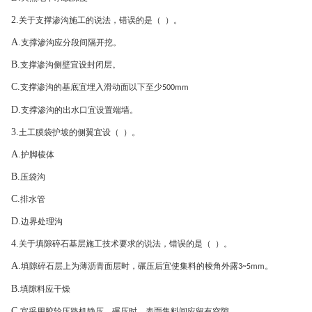
2.
关于支撑渗沟施工的说法，错误的是（ ）。
A.
支撑渗沟应分段间隔开挖。
B.
支撑渗沟侧壁宜设封闭层。
C.
支撑渗沟的基底宜埋入滑动面以下至少
500mm
D.
支撑渗沟的出水口宜设置端墙。
3.
土工膜袋护坡的侧翼宜设（ ）。
A.
护脚棱体
B.
压袋沟
C.
排水管
D.
边界处理沟
4.
关于填隙碎石基层施工技术要求的说法，错误的是（ ）。
A.
填隙碎石层上为薄沥青面层时，碾压后宜使集料的棱角外露
。
3~5mm
B.
填隙料应干燥
C.
宜采用胶轮压路机静压，碾压时，表面集料间应留有空隙