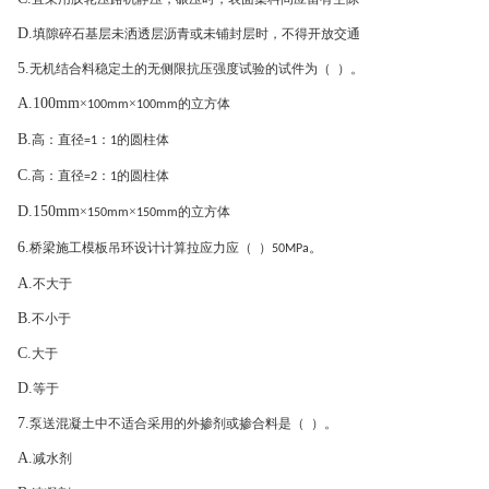
D.
填隙碎石基层未洒透层沥青或未铺封层时，不得开放交通
5.
无机结合料稳定土的无侧限抗压强度试验的试件为（ ）。
A.100mm
×
×
的立方体
100mm
100mm
B.
高：直径
：
的圆柱体
=1
1
C.
高：直径
：
的圆柱体
=2
1
D.150mm
×
×
的立方体
150mm
150mm
6.
桥梁施工模板吊环设计计算拉应力应（ ）
。
50MPa
A.
不大于
B.
不小于
C.
大于
D.
等于
7.
泵送混凝土中不适合采用的外掺剂或掺合料是（ ）。
A.
减水剂