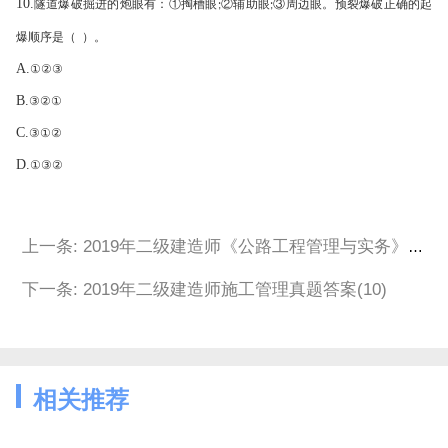
10.
隧道爆破掘进的炮眼有：①掏槽眼
②辅助眼
③周边眼。预裂爆破正确的起
;
;
爆顺序是（ ）。
A.
①②③
B.
③②①
C.
③①②
D.
①③②
上一条: 2019年二级建造师《公路工程管理与实务》(2)
下一条: 2019年二级建造师施工管理真题答案(10)
相关推荐