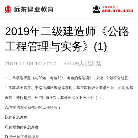
2019年二级建造师《公路
工程管理与实务》(1)
2019-11-08 14:21:17
93509人已浏览
一、单项选择题（共
20
题，每题
1
分。每题的备选项中，只有
1
个最符合题意）
1.
路基填土高度小于路面和路床总厚度时，基底应按设计要求处理。如对地基
表层土进行超挖、分层回填压实，其处理深度不应小于（ ）。
A.
重型汽车荷载作用的工作区深度
B.
路床总厚度
C.
路堤和路床总厚度
D.
天然地下承载深度