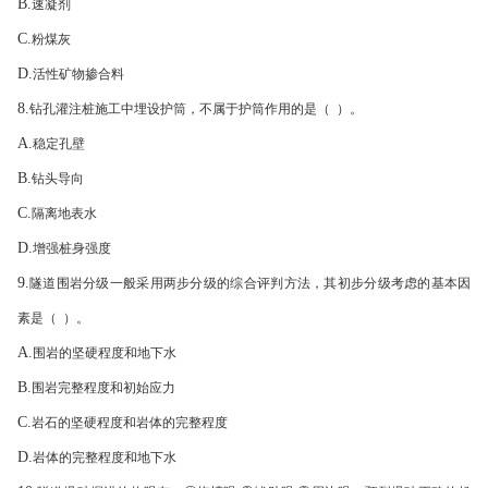
B.
速凝剂
C.
粉煤灰
D.
活性矿物掺合料
8.
钻孔灌注桩施工中埋设护筒，不属于护筒作用的是（ ）。
A.
稳定孔壁
B.
钻头导向
C.
隔离地表水
D.
增强桩身强度
9.
隧道围岩分级一般采用两步分级的综合评判方法，其初步分级考虑的基本因
素是（ ）。
A.
围岩的坚硬程度和地下水
B.
围岩完整程度和初始应力
C.
岩石的坚硬程度和岩体的完整程度
D.
岩体的完整程度和地下水