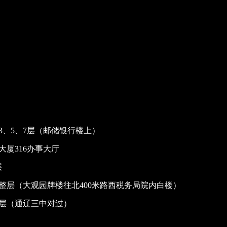
、5、7层（邮储银行楼上）
厦316办事大厅
层
整层（大观园牌楼往北400米路西税务局院内白楼）
整层（通辽三中对过）