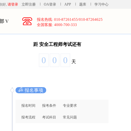
你好,
请登录
立即注册
OA登录
APP
题库
学习中心
报名热线: 010-87261455/010-87264625
部 V
全国客服: 4000-700-333
距
安全工程师考试还有
0
0
0
天
报名事项
报名时间
报考条件
专业要求
报考流程
考试科目
常见问题